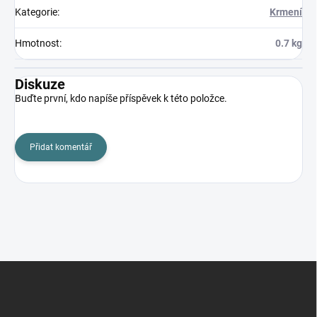
Kategorie
:
Krmení
Hmotnost
:
0.7 kg
Diskuze
Buďte první, kdo napíše příspěvek k této položce.
Přidat komentář
Z
á
p
a