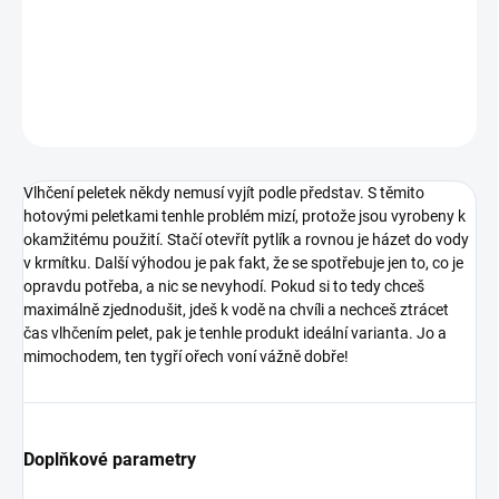
nandat do krmítka. Žádné vlhčení, žádné vyhozené zbytky po
chytání!
DETAILNÍ INFORMACE
ZEPTAT SE
Vlhčení peletek někdy nemusí vyjít podle představ. S těmito
hotovými peletkami tenhle problém mizí, protože jsou vyrobeny k
okamžitému použití. Stačí otevřít pytlík a rovnou je házet do vody
v krmítku. Další výhodou je pak fakt, že se spotřebuje jen to, co je
opravdu potřeba, a nic se nevyhodí. Pokud si to tedy chceš
maximálně zjednodušit, jdeš k vodě na chvíli a nechceš ztrácet
čas vlhčením pelet, pak je tenhle produkt ideální varianta. Jo a
mimochodem, ten tygří ořech voní vážně dobře!
Doplňkové parametry