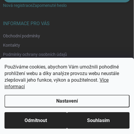
Nová registrace
Zapomenuté heslo
INFORMACE PRO VÁS
Obchodní podmínky
Kontakty
Podmínky ochrany osobních údajů
Moje objednávka
Používáme cookies, abychom Vám umožnili pohodlné
prohlížení webu a díky analýze provozu webu neustále
zlepšovali jeho funkce, výkon a použitelnost.
Více
informací
Nastavení
Copyright 2026
Rybománie
. Všechna práva vyhrazena.
Upravit nastavení
cookies
Odmítnout
Souhlasím
Vytvořil Shoptet