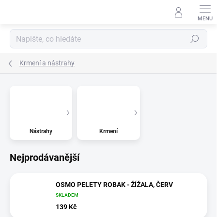
Přejít
na
obsah
Hledat
Krmení a nástrahy
Nástrahy
Krmení
Nejprodávanější
OSMO PELETY ROBAK - ŽÍŽALA, ČERV
SKLADEM
139 Kč