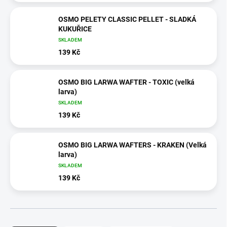
OSMO PELETY CLASSIC PELLET - SLADKÁ
KUKUŘICE
SKLADEM
139 Kč
OSMO BIG LARWA WAFTER - TOXIC (velká
larva)
SKLADEM
139 Kč
OSMO BIG LARWA WAFTERS - KRAKEN (Velká
larva)
SKLADEM
139 Kč
Ř