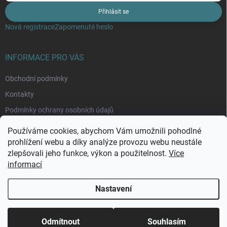
Přihlásit se
Nová registrace
Zapomenuté heslo
INFORMACE PRO VÁS
Obchodní podmínky
Kontakty
Podmínky ochrany osobních údajů
Moje objednávka
Používáme cookies, abychom Vám umožnili pohodlné
prohlížení webu a díky analýze provozu webu neustále
zlepšovali jeho funkce, výkon a použitelnost.
Více
informací
Nastavení
Copyright 2026
Rybománie
. Všechna práva vyhrazena.
Upravit nastavení
cookies
Odmítnout
Souhlasím