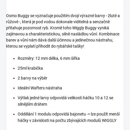
Osmo Buggy se vyznačuje použitím dvojí výrazné barvy - žluté a
růžové -, která je pod vodou dokonale viditelná a senzačně
přitahuje pozornost ryb. Kromě toho Wiggly Buggy vyniká
zajímavou a charakteristickou, silně nasládlou vůní. Kombinace
barev a vůní nám dává další účinnou a jedinečnou nástrahu,
kterou se vyplatí přihodit do rybářské tašky!
Rozměry: 12 mm délka, 6 mm šířka
25ml krabička
2 barvy na výběr
Ideální Wafters nástraha
Výtlak jedné larvy odpovídá velikosti háčku 10 a 12 se
silnějším drátem
Oddělání 1 modulu odpovídá bajonetu -> lze použít menší
háčky v závislosti na počtu zbývajících modulů WIGGLY