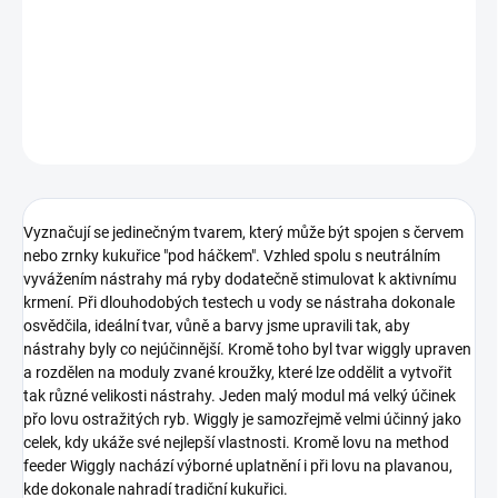
zajímavou a charakteristickou, silně nasládlou vůní. Kombinace
barev a vůní nám dává další účinnou a jedinečnou nástrahu,
kterou se vyplatí přihodit do rybářské tašky!
DETAILNÍ INFORMACE
ZEPTAT SE
Vyznačují se jedinečným tvarem, který může být spojen s červem
nebo zrnky kukuřice "pod háčkem". Vzhled spolu s neutrálním
vyvážením nástrahy má ryby dodatečně stimulovat k aktivnímu
krmení. Při dlouhodobých testech u vody se nástraha dokonale
osvědčila, ideální tvar, vůně a barvy jsme upravili tak, aby
nástrahy byly co nejúčinnější. Kromě toho byl tvar wiggly upraven
a rozdělen na moduly zvané kroužky, které lze oddělit a vytvořit
tak různé velikosti nástrahy. Jeden malý modul má velký účinek
přo lovu ostražitých ryb. Wiggly je samozřejmě velmi účinný jako
celek, kdy ukáže své nejlepší vlastnosti. Kromě lovu na method
feeder Wiggly nachází výborné uplatnění i při lovu na plavanou,
kde dokonale nahradí tradiční kukuřici.