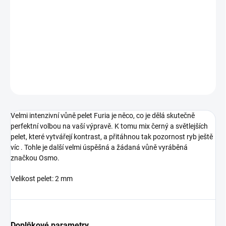
Velmi intenzivní vůně pelet Furia je něco, co je dělá skutečně
perfektní volbou na vaší výpravě. K tomu mix černý a světlejších
pelet, které vytvářejí kontrast, a přitáhnou tak pozornost ryb ještě
víc
DETAILNÍ INFORMACE
ZEPTAT SE
Velmi intenzivní vůně pelet Furia je něco, co je dělá skutečně
perfektní volbou na vaší výpravě. K tomu mix černý a světlejších
pelet, které vytvářejí kontrast, a přitáhnou tak pozornost ryb ještě
víc . Tohle je další velmi úspěšná a žádaná vůně vyráběná
značkou Osmo.
Velikost pelet: 2 mm
Doplňkové parametry