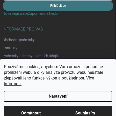
Přihlásit se
Nová registrace
Zapomenuté heslo
INFORMACE PRO VÁS
Obchodní podmínky
Kontakty
Podmínky ochrany osobních údajů
Moje objednávka
Používáme cookies, abychom Vám umožnili pohodlné
prohlížení webu a díky analýze provozu webu neustále
zlepšovali jeho funkce, výkon a použitelnost.
Více
informací
Nastavení
Copyright 2026
Rybománie
. Všechna práva vyhrazena.
Upravit nastavení
cookies
Odmítnout
Souhlasím