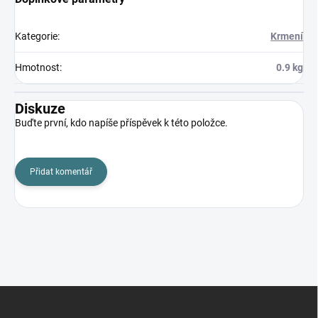
Kategorie
:
Krmení
Hmotnost
:
0.9 kg
Diskuze
Buďte první, kdo napíše příspěvek k této položce.
Přidat komentář
Z
á