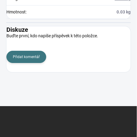
Hmotnost
:
0.03 kg
Diskuze
Buďte první, kdo napíše příspěvek k této položce.
Přidat komentář
Z
á
p
a
t