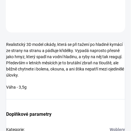
hladinová nástraha na tlouště, boleny nebo okouny
DETAILNÍ INFORMACE
ZEPTAT SE
Realistický 3D model cikády, která se při tažení po hladině kymácí
ze strany na stranu a pádluje křidélky. Vypadá naprosto přesně
jako hmyz, který spadl na vodní hladinu, a ryby na něj tak reagují.
Především v letních měsících je to brutální zbraň na tlouště, ale
běžně chytnete i bolena, okouna, a ani štika nepatří mezi ojedinělé
úlovky.
Váha - 3,5g
Doplňkové parametry
Kategorie
:
Woblery