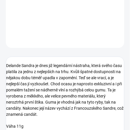
Další z mých velmi oblíbených gumových nástrah. Excelentní chod
této legendární nástrahy vám zaručeně nachytá ryby!
DETAILNÍ INFORMACE
ZEPTAT SE
Delande Sandra je dnes již legendární nástraha, která svého času
platila za jednu z nejlepších na trhu. Kvůli špatné dostupnosti na
nějakou dobu téměř upadla v zapomění. Teď se ale vrací, a je
nejlepší čas jí vyzkoušet. Chod ocasu je naprosto exkluzivní a i při
pomalém tažení se nádherně vlní a rozhýbá celou gumu. Ta je
vyrobena z měkkého, ale velice pevného materiálu, který
neroztrhá první štika. Guma je vhodná jak na tyto ryby, tak na
candáty. Nakonec její název vychází z Francouzského Sandre, což
znamená candát.
Váha 11g