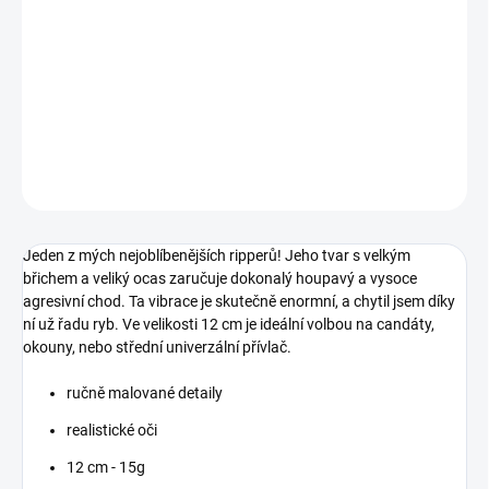
−
+
Přidat do košíku
Pro mě jeden z nejlepších ripperů na trhu! Velký ocas a dokonalý
vysoce agresivní chod z něj dělají nelítostného zabijáka.
DETAILNÍ INFORMACE
ZEPTAT SE
Jeden z mých nejoblíbenějších ripperů! Jeho tvar s velkým
břichem a veliký ocas zaručuje dokonalý houpavý a vysoce
agresivní chod. Ta vibrace je skutečně enormní, a chytil jsem díky
ní už řadu ryb. Ve velikosti 12 cm je ideální volbou na candáty,
okouny, nebo střední univerzální přívlač.
ručně malované detaily
realistické oči
12 cm - 15g