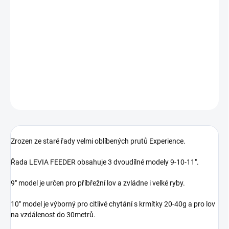
−
+
Přidat do košíku
Zrozen ze staré řady velmi oblíbených prutů Experience.
Řada
LEVIA FEEDER obsahuje 3 dvoudílné modely 9-10-11".
DETAILNÍ INFORMACE
ZEPTAT SE
Zrozen ze staré řady velmi oblíbených prutů Experience.
Řada LEVIA FEEDER obsahuje 3 dvoudílné modely 9-10-11".
9" model je určen pro příbřežní lov a zvládne i velké ryby.
10" model je výborný pro citlivé chytání s krmítky 20-40g a pro lov
na vzdálenost do 30metrů.