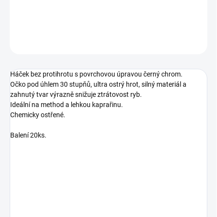
Háček bez protihrotu s povrchovou úpravou černý chrom.
DETAILNÍ INFORMACE
ZEPTAT SE
Háček bez protihrotu s povrchovou úpravou černý chrom.
Očko pod úhlem 30 stupňů, ultra ostrý hrot, silný materiál a
zahnutý tvar výrazně snižuje ztrátovost ryb.
Ideální na method a lehkou kaprařinu.
Chemicky ostřené.
Balení 20ks.