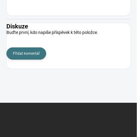
Diskuze
Buďte první, kdo napíše příspěvek k této položce.
Přidat komentář
Z
á
p
a
t