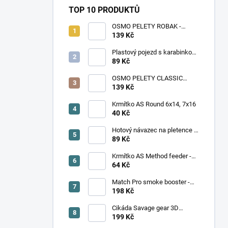
TOP 10 PRODUKTŮ
OSMO PELETY ROBAK -
ŽÍŽALA, ČERV
139 Kč
Plastový pojezd s karabinkou
AT Feeder
89 Kč
OSMO PELETY CLASSIC
PELLET - SLADKÁ KUKUŘICE
139 Kč
Krmítko AS Round 6x14, 7x16
40 Kč
Hotový návazec na pletence s
trnem vel. 6 - 12. V balení 8
89 Kč
kusů
Krmítko AS Method feeder -
Větší
64 Kč
Match Pro smoke booster -
Mango (100 ml)
198 Kč
Cikáda Savage gear 3D
Cicada 3,3 cm, hnědá
199 Kč