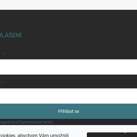
HLÁŠENÍ
L
Přihlásit se
egistrace
Zapomenuté heslo
cookies, abychom Vám umožnili