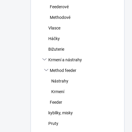
n
Feederové
í
p
Methodové
a
n
Vlasce
e
Háčky
l
Bižuterie
Krmení a nástrahy
Method feeder
Nástrahy
Krmení
Feeder
kyblíky, misky
Pruty