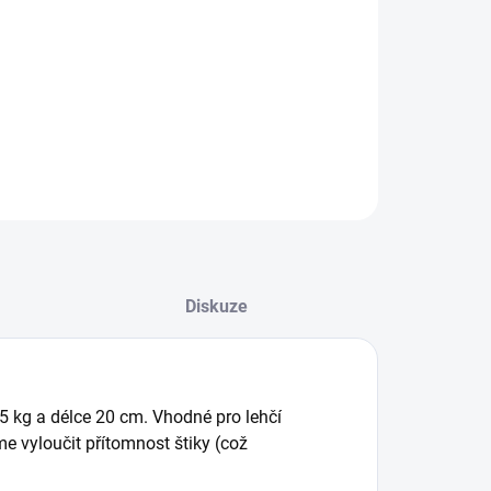
−
+
Přidat do košíku
o ze spletených wolframových vláken o nosnosti 5 kg a
e 20 cm. Vhodné pro lehčí přívlač.
ILNÍ INFORMACE
ZEPTAT SE
Diskuze
 kg a délce 20 cm. Vhodné pro lehčí
e vyloučit přítomnost štiky (což