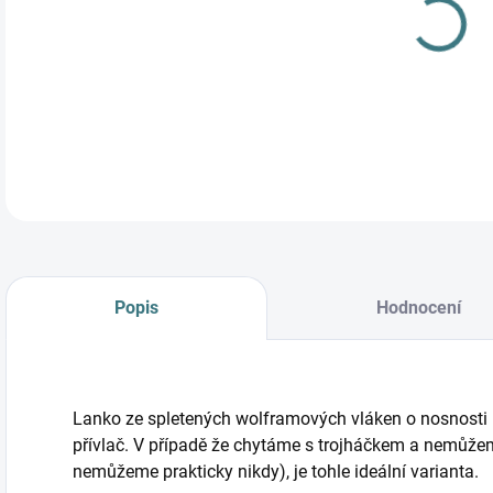
Lank
délc
DETA
Popis
Hodnocení
Lanko ze spletených wolframových vláken o nosnosti 5
přívlač. V případě že chytáme s trojháčkem a nemůžem
nemůžeme prakticky nikdy), je tohle ideální varianta.