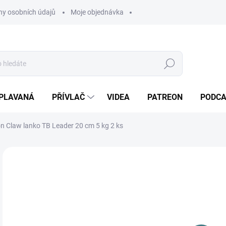
y osobních údajů
Moje objednávka
Hledat
PLAVANÁ
PŘÍVLAČ
VIDEA
PATREON
PODC
on Claw lanko TB Leader 20 cm 5 kg 2 ks
Neohodnoceno
Podrobnosti hodnocení
ZNAČKA:
IRON C
50
Měr
SK
cena