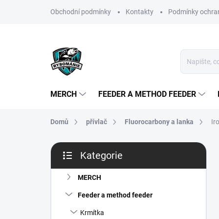
Přejít
Obchodní podmínky
Kontakty
Podmínky ochran
na
obsah
MERCH
FEEDER A METHOD FEEDER
Domů
přívlač
Fluorocarbony a lanka
Ir
P
Kategorie
o
Přeskočit
s
kategorie
t
MERCH
r
Feeder a method feeder
a
n
Krmítka