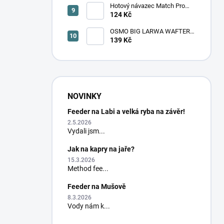
Hotový návazec Match Pro
Masters M19 monofil/trn 8 ks
124 Kč
OSMO BIG LARWA WAFTER -
TOXIC (velká larva)
139 Kč
NOVINKY
Feeder na Labi a velká ryba na závěr!
2.5.2026
Vydali jsm...
Jak na kapry na jaře?
15.3.2026
Method fee...
Feeder na Mušově
8.3.2026
Vody nám k...