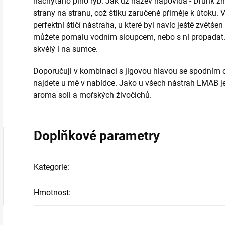
nachytáno plno ryb. Jak už název napovídá - Drunk z
strany na stranu, což štiku zaručeně přiměje k útoku. V
perfektní štičí nástraha, u které byl navíc ještě zvětšen
můžete pomalu vodním sloupcem, nebo s ní propadat. Dí
skvělý i na sumce.
Doporučuji v kombinaci s jigovou hlavou se spodním o
najdete u mě v nabídce.
Jako u všech nástrah LMAB je
aroma soli a mořských živočichů.
Doplňkové parametry
Kategorie
:
Hmotnost
: