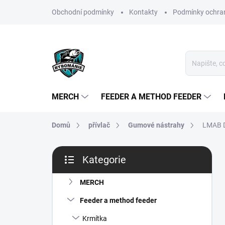
Přejít
Obchodní podmínky
Kontakty
Podmínky ochran
na
obsah
MERCH
FEEDER A METHOD FEEDER
Domů
přívlač
Gumové nástrahy
LMAB D
P
Kategorie
o
Přeskočit
s
kategorie
t
MERCH
r
Feeder a method feeder
a
n
Krmítka