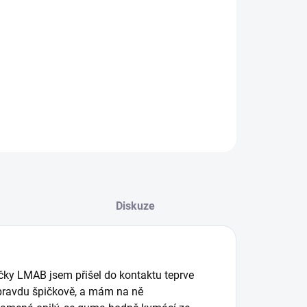
−
+
Přidat do košíku
ích z mých velmi oblíbených nástrah! Drunk bait má
lentní houpavý chod a netradiční tvar. V téhle velikosti je
et na štiky!
ILNÍ INFORMACE
ZEPTAT SE
Diskuze
ačky LMAB jsem přišel do kontaktu teprve
 opravdu špičkově, a mám na ně