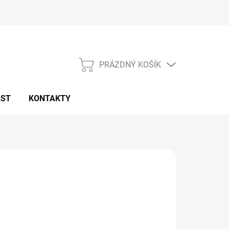
PRÁZDNÝ KOŠÍK
NÁKUPNÍ
KOŠÍK
AST
KONTAKTY
 Kč
ná
LADEM
: