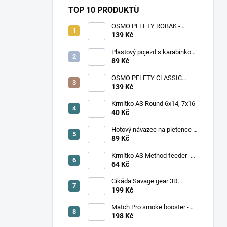
TOP 10 PRODUKTŮ
OSMO PELETY ROBAK -
ŽÍŽALA, ČERV
139 Kč
Plastový pojezd s karabinkou
AT Feeder
89 Kč
OSMO PELETY CLASSIC
PELLET - SLADKÁ KUKUŘICE
139 Kč
Krmítko AS Round 6x14, 7x16
40 Kč
Hotový návazec na pletence s
trnem vel. 6 - 12. V balení 8
89 Kč
kusů
Krmítko AS Method feeder -
Větší
64 Kč
Cikáda Savage gear 3D
Cicada 3,3 cm, hnědá
199 Kč
Match Pro smoke booster -
Mango (100 ml)
198 Kč