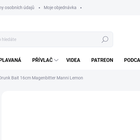
y osobních údajů
Moje objednávka
Hledat
PLAVANÁ
PŘÍVLAČ
VIDEA
PATREON
PODC
runk Bait 16cm Magenbitter Manni Lemon
Neohodnoceno
Podrobnosti hodnocení
ZNAČKA:
LMAB
99
Měr
SK
cena