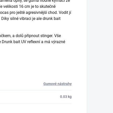
namená opilý, se guma hodně kymácí ze
e velikosti 16 cm je to skutečně
 ocas pro ještě agresivnější chod. Vodit jí
ky silné vibraci je ale drunk bait
čkem, a dolů připnout stinger. Vše
 Drunk bait UV reflexní a má výrazné
Gumové nástrahy
0.03 kg