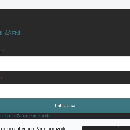
HLÁŠENÍ
L
Přihlásit se
egistrace
Zapomenuté heslo
cookies, abychom Vám umožnili