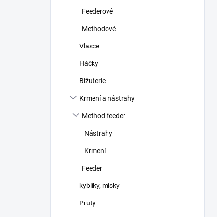
n
Feederové
í
p
Methodové
a
n
Vlasce
e
Háčky
l
Bižuterie
Krmení a nástrahy
Method feeder
Nástrahy
Krmení
Feeder
kyblíky, misky
Pruty