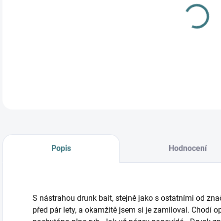
Dalš
exce
magn
DETA
Popis
Hodnocení
S nástrahou drunk bait, stejně jako s ostatními od zn
před pár lety, a okamžitě jsem si je zamiloval. Chodí