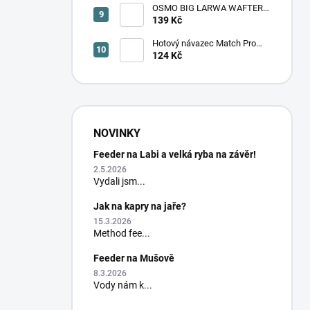
OSMO BIG LARWA WAFTER -
TOXIC (velká larva)
139 Kč
Hotový návazec Match Pro
Masters M19 monofil/trn 8 ks
124 Kč
NOVINKY
Feeder na Labi a velká ryba na závěr!
2.5.2026
Vydali jsm...
Jak na kapry na jaře?
15.3.2026
Method fee...
Feeder na Mušově
8.3.2026
Vody nám k...