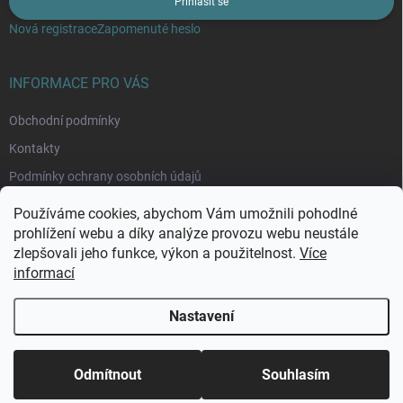
Přihlásit se
Nová registrace
Zapomenuté heslo
INFORMACE PRO VÁS
Obchodní podmínky
Kontakty
Podmínky ochrany osobních údajů
Moje objednávka
Používáme cookies, abychom Vám umožnili pohodlné
prohlížení webu a díky analýze provozu webu neustále
zlepšovali jeho funkce, výkon a použitelnost.
Více
informací
Nastavení
Copyright 2026
Rybománie
. Všechna práva vyhrazena.
Upravit nastavení
cookies
Odmítnout
Souhlasím
Vytvořil Shoptet