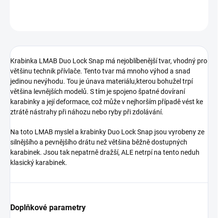
ZEPTAT SE
Krabinka LMAB Duo Lock Snap má nejoblíbenější tvar, vhodný pro
většinu technik přívlače. Tento tvar má mnoho výhod a snad
jedinou nevýhodu. Tou je únava materiálu,kterou bohužel trpí
většina levnějších modelů. S tím je spojeno špatné dovíraní
karabinky a její deformace, což může v nejhorším případě vést ke
ztrátě nástrahy při náhozu nebo ryby při zdolávání.
Na toto LMAB myslel a krabinky Duo Lock Snap jsou vyrobeny ze
silnějšího a pevnějšího drátu než většina běžně dostupných
karabinek. Jsou tak nepatrně dražší, ALE netrpí na tento neduh
klasický karabinek.
Doplňkové parametry