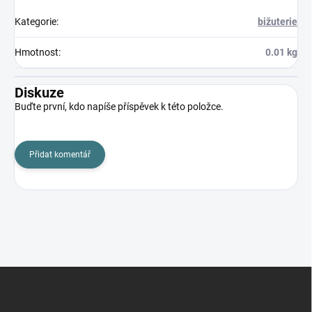
Kategorie
:
bižuterie
Hmotnost
:
0.01 kg
Diskuze
Buďte první, kdo napíše příspěvek k této položce.
Přidat komentář
Z
á
p