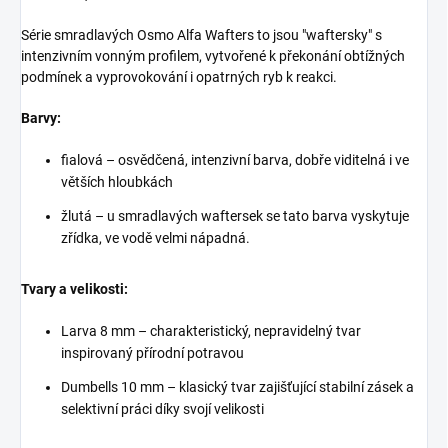
Série smradlavých Osmo Alfa Wafters to jsou "waftersky" s
intenzivním vonným profilem, vytvořené k překonání obtížných
podmínek a vyprovokování i opatrných ryb k reakci.
Barvy:
fialová – osvědčená, intenzivní barva, dobře viditelná i ve
větších hloubkách
žlutá – u smradlavých waftersek se tato barva vyskytuje
zřídka, ve vodě velmi nápadná.
Tvary a velikosti:
Larva 8 mm – charakteristický, nepravidelný tvar
inspirovaný přírodní potravou
Dumbells 10 mm – klasický tvar zajišťující stabilní zásek a
selektivní práci díky svojí velikosti