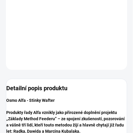
Série smradlavých Osmo Alfa Wafters to jsou "waftersky" s
intenzivním ,,vonným" profilem, vytvořené k překonání obtížných
podmínek a vyprovokování i opatrných ryb k reakci.
DETAILNÍ INFORMACE
ZEPTAT SE
Detailní popis produktu
Osmo Alfa - Stinky Wafter
Produkty řady Alfa vznikly jako přirozené doplnění projektu
„Základy Method Feederu” – ze spojení zkušeností, pozorování
a vášně tří lidí, kteří touto metodou žijí a hlavně chytají již řadu
let: Radka, Dawida a Marcina Kubalaka.