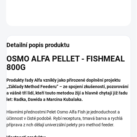
DETAILNÍ INFORMACE
ZEPTAT SE
Detailní popis produktu
OSMO ALFA PELLET - FISHMEAL
800G
Produkty řady Alfa vznikly jako přirozené doplnění projektu
„Základy Method Feederu” – ze spojení zkušeností, pozorování
a vášně tří lidí, kteří touto metodou žijí a hlavně chytají již řadu
let: Radka, Dawida a Marcina Kubalaka.
Hlavními přednostmi Pelet Osmo Alfa Fish je jednoduchost a
účinnost v čisté podobě. Rybí receptura, tmavá barva a rychlá
příprava z nch dělají univerzální pelety pro method feeder.