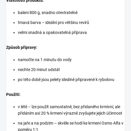
Vlastnosti produktu:
balení 800 g, snadno otevíratelné
tmavá barva – ideální pro většinu revírů
velmi snadná a opakovatelná příprava
Způsob přípravy:
namočte na 1 minutu do vody
nechte 20 minut odstát
po této době jsou pelety ideálně připravené k rybolovu
Použití:
v létě – lze použít samostatně, bez přidaného krmivní, ale
přidáním asi 20 % krmení výrazně zvyšujete jejich účinnost
na jaře a na podzim – skvěle se hodí ke krmení Osmo Alfa v
poměru 1:1