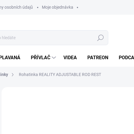
y osobních údajů
Moje objednávka
Hledat
PLAVANÁ
PŘÍVLAČ
VIDEA
PATREON
PODC
tinky
Rohatinka REALITY ADJUSTABLE ROD REST
Neohodnoceno
Podrobnosti hodnocení
ZNAČKA:
MAVER
1
Měr
SK
cena