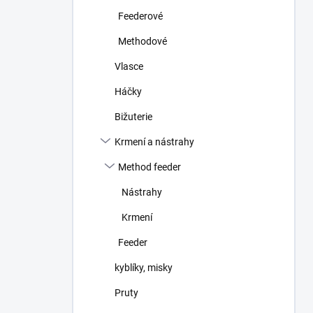
n
Feederové
í
p
Methodové
a
n
Vlasce
e
Háčky
l
Bižuterie
Krmení a nástrahy
Method feeder
Nástrahy
Krmení
Feeder
kyblíky, misky
Pruty