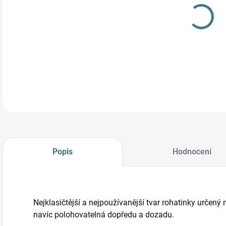
Nejk
a me
doz
DETA
Popis
Hodnocení
Nejklasičtější a nejpoužívanější tvar rohatinky určený 
navíc polohovatelná dopředu a dozadu.