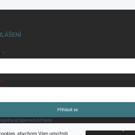
HLÁŠENÍ
L
Přihlásit se
egistrace
Zapomenuté heslo
cookies, abychom Vám umožnili