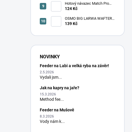
Hotový návazec Match Pro
Masters M19 monofil/trn 8 ks
124 Kč
OSMO BIG LARWA WAFTER -
TOXIC (velká larva)
139 Kč
NOVINKY
Feeder na Labi a velká ryba na závěr!
2.5.2026
Vydali jsm...
Jak na kapry na jaře?
15.3.2026
Method fee...
Feeder na Mušově
8.3.2026
Vody nám k...