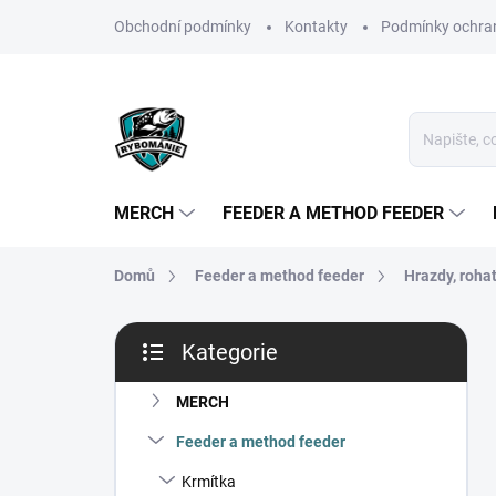
Přejít
Obchodní podmínky
Kontakty
Podmínky ochran
na
obsah
MERCH
FEEDER A METHOD FEEDER
Domů
Feeder a method feeder
Hrazdy, roha
P
Kategorie
o
Přeskočit
s
kategorie
t
MERCH
r
Feeder a method feeder
a
n
Krmítka