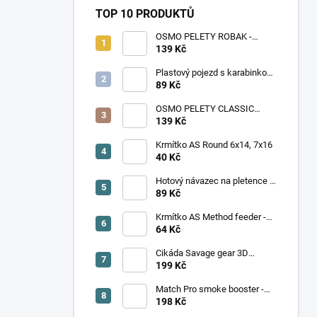
TOP 10 PRODUKTŮ
OSMO PELETY ROBAK -
ŽÍŽALA, ČERV
139 Kč
Plastový pojezd s karabinkou
AT Feeder
89 Kč
OSMO PELETY CLASSIC
PELLET - SLADKÁ KUKUŘICE
139 Kč
Krmítko AS Round 6x14, 7x16
40 Kč
Hotový návazec na pletence s
trnem vel. 6 - 12. V balení 8
89 Kč
kusů
Krmítko AS Method feeder -
Větší
64 Kč
Cikáda Savage gear 3D
Cicada 3,3 cm, hnědá
199 Kč
Match Pro smoke booster -
Mango (100 ml)
198 Kč