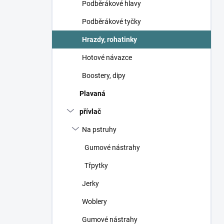
Podběrákové hlavy
Podběrákové tyčky
Hrazdy, rohatinky
Hotové návazce
Boostery, dipy
Plavaná
přívlač
Na pstruhy
Gumové nástrahy
Třpytky
Jerky
Woblery
Gumové nástrahy