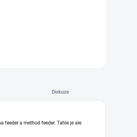
−
+
Přidat do košíku
lasičtější a nejpoužívanější tvar rohatinky určený na feeder
thod feeder. Tahle je ale navíc polohovatelná dopředu a
adu.
ILNÍ INFORMACE
ZEPTAT SE
Diskuze
na feeder a method feeder. Tahle je ale