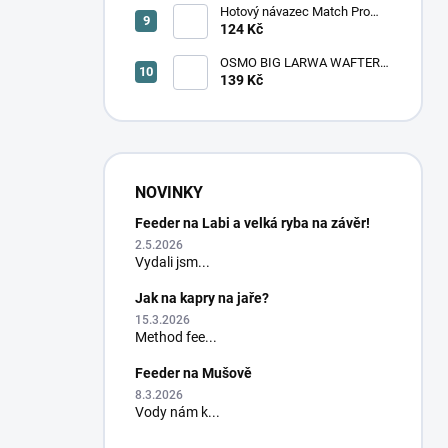
Hotový návazec Match Pro
Masters M19 monofil/trn 8 ks
124 Kč
OSMO BIG LARWA WAFTER -
TOXIC (velká larva)
139 Kč
NOVINKY
Feeder na Labi a velká ryba na závěr!
2.5.2026
Vydali jsm...
Jak na kapry na jaře?
15.3.2026
Method fee...
Feeder na Mušově
8.3.2026
Vody nám k...