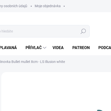
y osobních údajů
Moje objednávka
Hledat
PLAVANÁ
PŘÍVLAČ
VIDEA
PATREON
PODC
novka Bullet mullet 8cm - LS Illusion white
Neohodnoceno
Podrobnosti hodnocení
ZNAČKA:
SAVAGE
2
Měr
SK
cena