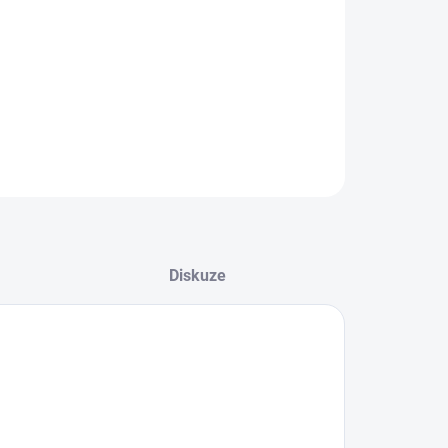
−
+
Přidat do košíku
inová zbraň na štiky, boleny, tlouště nebo okouny. Kmitá po
ině ze strany na stranu a to žádného dravce nenechá
adným
ZEPTAT SE
Diskuze