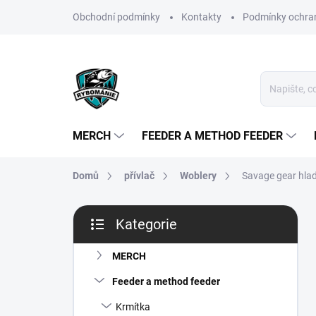
Přejít
Obchodní podmínky
Kontakty
Podmínky ochran
na
obsah
MERCH
FEEDER A METHOD FEEDER
Domů
přívlač
Woblery
Savage gear hladi
P
Kategorie
o
Přeskočit
s
kategorie
t
MERCH
r
Feeder a method feeder
a
n
Krmítka