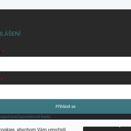
HLÁŠENÍ
L
Přihlásit se
egistrace
Zapomenuté heslo
cookies, abychom Vám umožnili