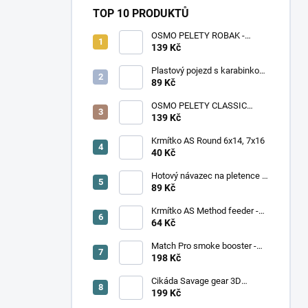
TOP 10 PRODUKTŮ
OSMO PELETY ROBAK -
ŽÍŽALA, ČERV
139 Kč
Plastový pojezd s karabinkou
AT Feeder
89 Kč
OSMO PELETY CLASSIC
PELLET - SLADKÁ KUKUŘICE
139 Kč
Krmítko AS Round 6x14, 7x16
40 Kč
Hotový návazec na pletence s
trnem vel. 6 - 12. V balení 8
89 Kč
kusů
Krmítko AS Method feeder -
Větší
64 Kč
Match Pro smoke booster -
Mango (100 ml)
198 Kč
Cikáda Savage gear 3D
Cicada 3,3 cm, hnědá
199 Kč