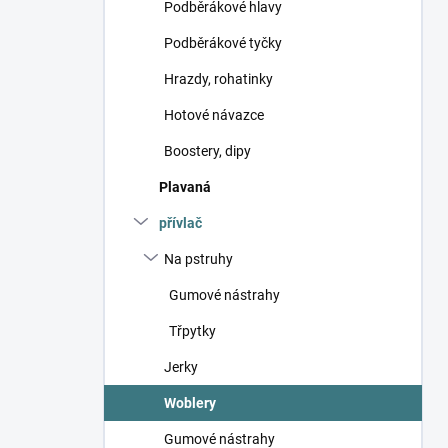
Podběrákové hlavy
Podběrákové tyčky
Hrazdy, rohatinky
Hotové návazce
Boostery, dipy
Plavaná
přívlač
Na pstruhy
Gumové nástrahy
Třpytky
Jerky
Woblery
Gumové nástrahy