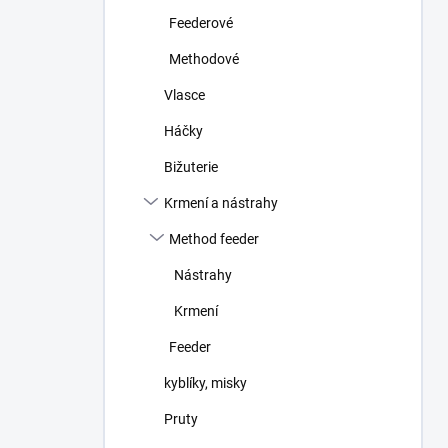
n
Feederové
í
p
Methodové
a
n
Vlasce
e
Háčky
l
Bižuterie
Krmení a nástrahy
Method feeder
Nástrahy
Krmení
Feeder
kyblíky, misky
Pruty