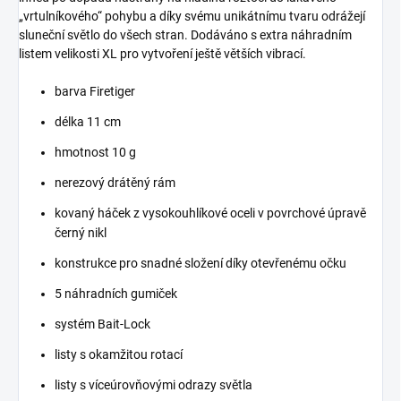
„vrtulníkového“ pohybu a díky svému unikátnímu tvaru odrážejí
sluneční světlo do všech stran. Dodáváno s extra náhradním
listem velikosti XL pro vytvoření ještě větších vibrací.
barva Firetiger
délka 11 cm
hmotnost 10 g
nerezový drátěný rám
kovaný háček z vysokouhlíkové oceli v povrchové úpravě
černý nikl
konstrukce pro snadné složení díky otevřenému očku
5 náhradních gumiček
systém Bait-Lock
listy s okamžitou rotací
listy s víceúrovňovými odrazy světla