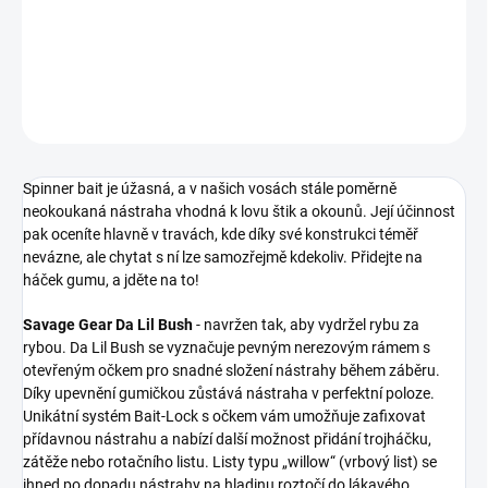
Využijeme jí pak nejen v zarostlých oblastech, kde díky svojí
konstrukci téměř vůbec nevázne.
DETAILNÍ INFORMACE
ZEPTAT SE
Spinner bait je úžasná, a v našich vosách stále poměrně
neokoukaná nástraha vhodná k lovu štik a okounů. Její účinnost
pak oceníte hlavně v travách, kde díky své konstrukci téměř
nevázne, ale chytat s ní lze samozřejmě kdekoliv. Přidejte na
háček gumu, a jděte na to!
Savage Gear Da Lil Bush
- navržen tak, aby vydržel rybu za
rybou. Da Lil Bush se vyznačuje pevným nerezovým rámem s
otevřeným očkem pro snadné složení nástrahy během záběru.
Díky upevnění gumičkou zůstává nástraha v perfektní poloze.
Unikátní systém Bait-Lock s očkem vám umožňuje zafixovat
přídavnou nástrahu a nabízí další možnost přidání trojháčku,
zátěže nebo rotačního listu. Listy typu „willow“ (vrbový list) se
ihned po dopadu nástrahy na hladinu roztočí do lákavého