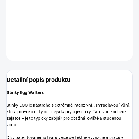
Tohle je pořádný ,,smrádek", ale to je někdy rozhodně třeba! Vůně
Stinky, kterou najdete v nabídce i u larev a dumbellsek, je jednou z
nejprodávanějších od Osma, a sám jí moc rád chytám.
DETAILNÍ INFORMACE
ZEPTAT SE
Detailní popis produktu
Stinky Egg Wafters
Stinky EGG je nástraha s extrémně intenzivní, „smradlavou“ vůní,
která provokuje i ty nejlínější kapry a jesetery. Tato vůně nebere
zajatce – je to typický zabiják pro obtížná loviště a studenou
vodu.
Díky patentovanému tvaru vejce perfektně vyvažuje a pracuje