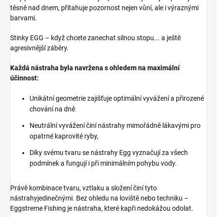
těsně nad dnem, přitahuje pozornost nejen vůní, ale i výraznými
barvami.
Stinky EGG – když chcete zanechat silnou stopu... a ještě
agresivnější záběry.
Každá nástraha byla navržena s ohledem na maximální
účinnost:
Unikátní geometrie zajišťuje optimální vyvážení a přirozené
chování na dně
Neutrální vyvážení činí nástrahy mimořádně lákavými pro
opatrné kaprovité ryby,
Díky svému tvaru se nástrahy Egg vyznačují za všech
podmínek a fungují i při minimálním pohybu vody.
Právě kombinace tvaru, vztlaku a složení činí tyto
nástrahyjedinečnými. Bez ohledu na loviště nebo techniku –
Eggstreme Fishing je nástraha, které kapři nedokážou odolat.