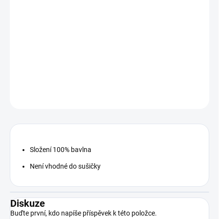
−
+
Přidat do košíku
Nový unikátní design je tady! Tohle musí mít každý správný
Rybomaniak v šatníku.
DETAILNÍ INFORMACE
ZEPTAT SE
Složení 100% bavlna
Není vhodné do sušičky
Diskuze
Buďte první, kdo napíše příspěvek k této položce.