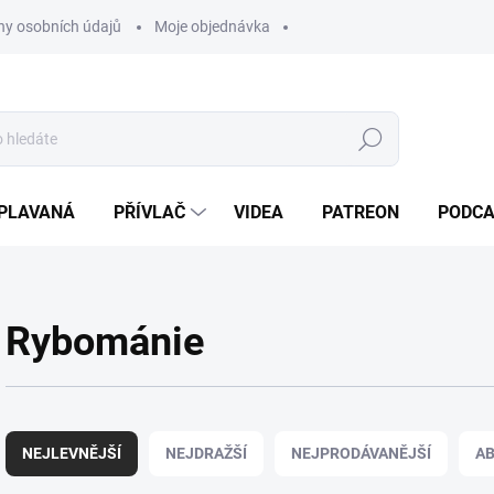
y osobních údajů
Moje objednávka
Hledat
PLAVANÁ
PŘÍVLAČ
VIDEA
PATREON
PODC
Rybománie
Ř
a
NEJLEVNĚJŠÍ
NEJDRAŽŠÍ
NEJPRODÁVANĚJŠÍ
A
z
e