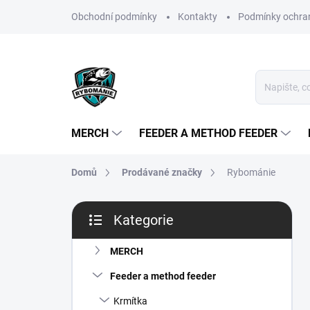
Přejít
Obchodní podmínky
Kontakty
Podmínky ochran
na
obsah
MERCH
FEEDER A METHOD FEEDER
Domů
Prodávané značky
Rybománie
P
Kategorie
o
Přeskočit
s
kategorie
t
MERCH
r
Feeder a method feeder
a
n
Krmítka