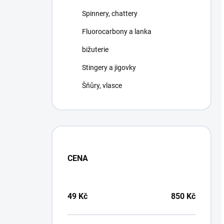
Spinnery, chattery
Fluorocarbony a lanka
bižuterie
Stingery a jigovky
Šňůry, vlasce
CENA
49
Kč
850
Kč