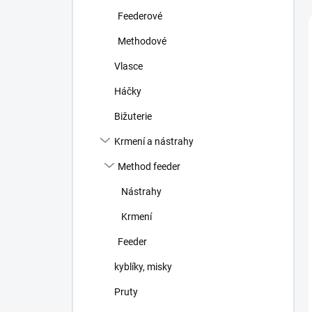
n
Feederové
í
p
Methodové
a
n
Vlasce
e
Háčky
l
Bižuterie
Krmení a nástrahy
Method feeder
Nástrahy
Krmení
Feeder
kyblíky, misky
Pruty