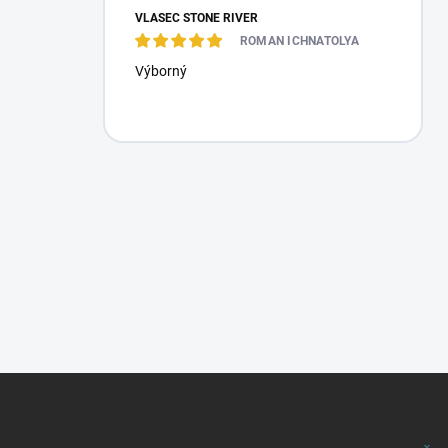
VLASEC STONE RIVER
ROMAN ICHNATOLYA
Výborný
Z
á
p