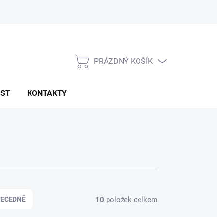
PRÁZDNÝ KOŠÍK
NÁKUPNÍ
KOŠÍK
AST
KONTAKTY
10
položek celkem
BECEDNĚ