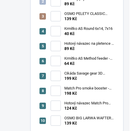
AT Feeder
89 Kč
OSMO PELETY CLASSIC
PELLET - SLADKÁ KUKUŘICE
139 Kč
Krmítko AS Round 6x14, 7x16
40 Kč
Hotový návazec na pletence s
trnem vel. 6 - 12. V balení 8
89 Kč
kusů
Krmítko AS Method feeder -
Větší
64 Kč
Cikáda Savage gear 3D
Cicada 3,3 cm, hnědá
199 Kč
Match Pro smoke booster -
Mango (100 ml)
198 Kč
Hotový návazec Match Pro
Masters M19 monofil/trn 8 ks
124 Kč
OSMO BIG LARWA WAFTER -
TOXIC (velká larva)
139 Kč