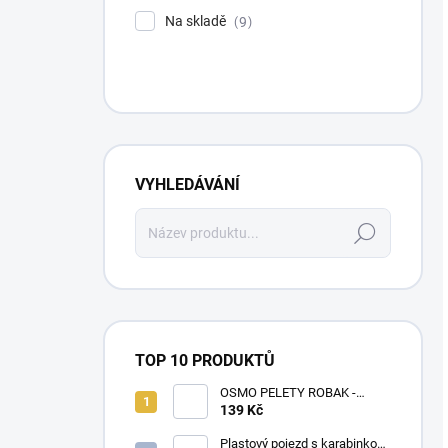
Na skladě
9
VYHLEDÁVÁNÍ
Hledat
TOP 10 PRODUKTŮ
OSMO PELETY ROBAK -
ŽÍŽALA, ČERV
139 Kč
Plastový pojezd s karabinkou