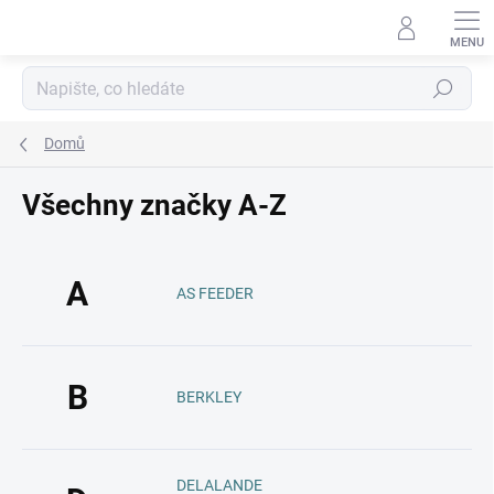
Přejít
na
obsah
Hledat
Domů
Všechny značky A-Z
A
AS FEEDER
B
BERKLEY
DELALANDE