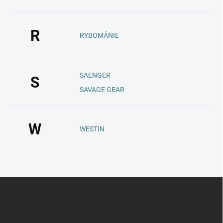
R
RYBOMÁNIE
SAENGER
S
SAVAGE GEAR
W
WESTIN
Z
á
p
a