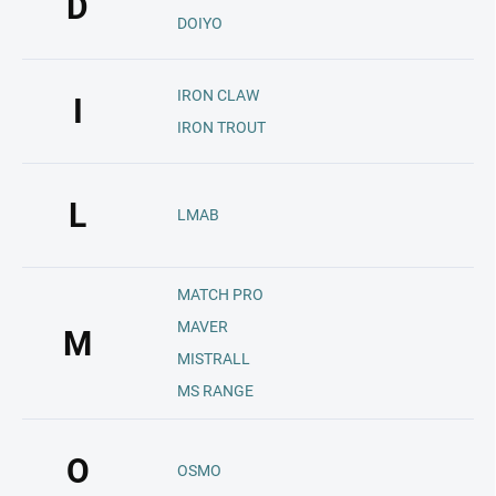
D
DOIYO
IRON CLAW
I
IRON TROUT
L
LMAB
MATCH PRO
MAVER
M
MISTRALL
MS RANGE
O
OSMO