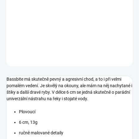
−
+
Přidat do košíku
Tenhle wobler vám rozvibruje ruce! Extra rychlý a mělký agresivní
chod, a to i při pomalém vedené, dělá s bassbitu skvělou nástrahu
na vaší výpravě.
DETAILNÍ INFORMACE
ZEPTAT SE
Bassbite má skutečně pevný a agresivní chod, a to i při velmi
pomalém vedení. Je skvělý na okouny, ale mám na něj nachytané i
štiky a další dravé ryby. V délce 6 cm se jedná skutečně o parádní
univerzální nástrahu na řeky i stojaté vody.
Plovoucí
6 cm, 13g
ručně malované detaily