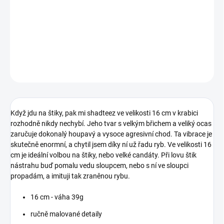
Jeden z mých nejoblíbenějších ripperů vůbec! Naprosto dokonalý
vysoce agresivní chod, který mi už nachytal spoustu ryb.
DETAILNÍ INFORMACE
ZEPTAT SE
Když jdu na štiky, pak mi shadteez ve velikosti 16 cm v krabici
rozhodně nikdy nechybí. Jeho tvar s velkým břichem a veliký ocas
zaručuje dokonalý houpavý a vysoce agresivní chod. Ta vibrace je
skutečně enormní, a chytil jsem díky ní už řadu ryb. Ve velikosti 16
cm je ideální volbou na štiky, nebo velké candáty. Při lovu štik
nástrahu buď pomalu vedu sloupcem, nebo s ní ve sloupci
propadám, a imituji tak zraněnou rybu.
16 cm - váha 39g
ručně malované detaily