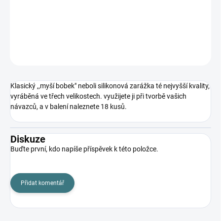
Klasický ,,myší bobek" neboli silikonová zarážka té nejvyšší kvality,
vyráběná ve třech velikostech.
DETAILNÍ INFORMACE
ZEPTAT SE
Klasický ,,myší bobek" neboli silikonová zarážka té nejvyšší kvality,
vyráběná ve třech velikostech. využijete ji při tvorbě vašich
návazců, a v balení naleznete 18 kusů.
Diskuze
Buďte první, kdo napíše příspěvek k této položce.
Přidat komentář