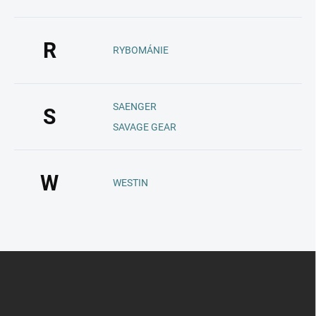
R
RYBOMÁNIE
SAENGER
S
SAVAGE GEAR
W
WESTIN
Z
á
p
a