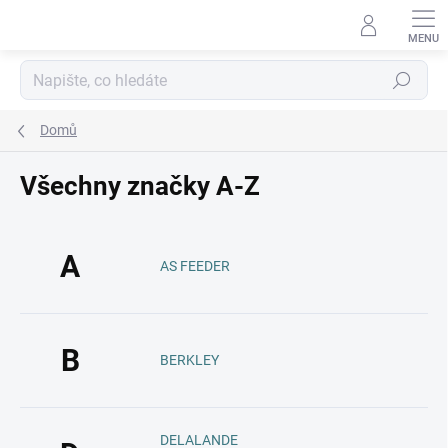
Přejít
na
obsah
Hledat
Domů
Všechny značky A-Z
A
AS FEEDER
B
BERKLEY
DELALANDE