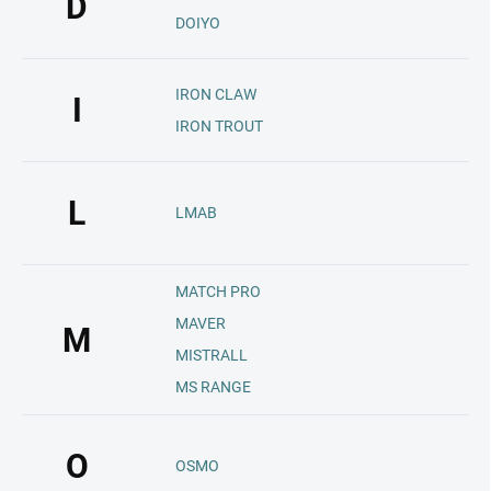
D
DOIYO
IRON CLAW
I
IRON TROUT
L
LMAB
MATCH PRO
MAVER
M
MISTRALL
MS RANGE
O
OSMO