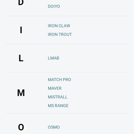
D
DOIYO
IRON CLAW
I
IRON TROUT
L
LMAB
MATCH PRO
MAVER
M
MISTRALL
MS RANGE
O
OSMO