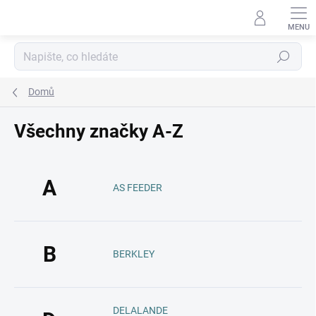
Přejít
na
obsah
Hledat
Domů
Všechny značky A-Z
A
AS FEEDER
B
BERKLEY
DELALANDE