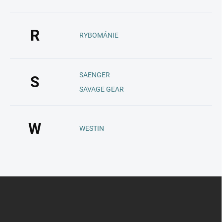
R
RYBOMÁNIE
SAENGER
S
SAVAGE GEAR
W
WESTIN
Z
á
p
a